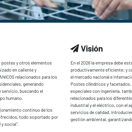
Visión
, postes y otros elementos
En el 2026 la empresa debe es
izado en caliente y
productivamente eficiente; y 
NICOS relacionados para los
el mercado nacional e internacio
esidenciales, generando
Postes cilíndricos y facetados
y servicio, buscando el
especiales con ingeniería
, tamb
uipo humano.
relacionados para los diferent
industrial y el eléctrico, con 
ejoramiento continuo de los
servicios de calidad, introducie
ofrecidos, todo soportado por
gestión ambiental, garantizando
 y social
”
.