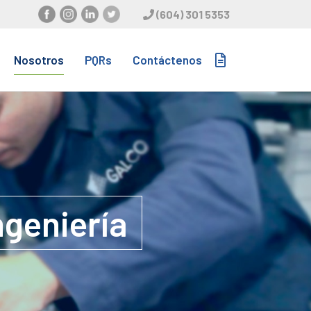
(604) 301 5353
Nosotros
PQRs
Contáctenos
ngeniería