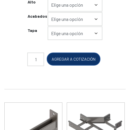
Alto
Acabados
Tapa
Curva Horizontal 45° en canaleta metálica cantidad
AGREGAR A COTIZACIÓN