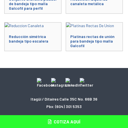
de bandeja tipo malla
canaleta metálica
Galcofil para perfil
Este producto tiene múltiples varia
Reducción simétrica
Platinas rectas de unión
bandeja tipo escalera
para bandeja tipo malla
Galcofil
Este producto tiene múltiples variantes. Las opciones se pueden elegir
Itagüí / Ditaires Calle 35C No. 66B 36
Pbx:
(604) 301 5353
COTIZA AQUÍ