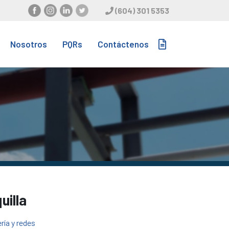
(604) 301 5353
Nosotros
PQRs
Contáctenos
uilla
ría y redes