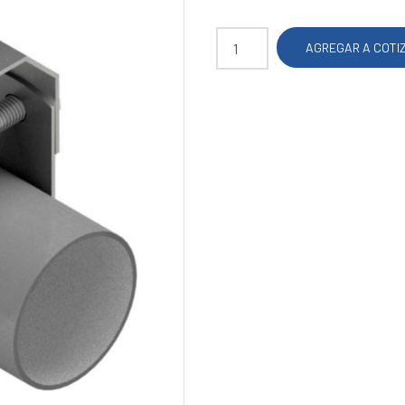
Soporte tipo horquilla cantidad
AGREGAR A COTI